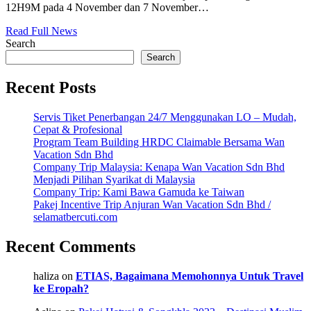
12H9M pada 4 November dan 7 November…
Read Full News
Search
Search
Recent Posts
Servis Tiket Penerbangan 24/7 Menggunakan LO – Mudah,
Cepat & Profesional
Program Team Building HRDC Claimable Bersama Wan
Vacation Sdn Bhd
Company Trip Malaysia: Kenapa Wan Vacation Sdn Bhd
Menjadi Pilihan Syarikat di Malaysia
Company Trip: Kami Bawa Gamuda ke Taiwan
Pakej Incentive Trip Anjuran Wan Vacation Sdn Bhd /
selamatbercuti.com
Recent Comments
haliza
on
ETIAS, Bagaimana Memohonnya Untuk Travel
ke Eropah?