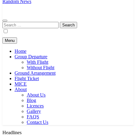
Journeys & Destinations
Best Travel Agency in Kuala Lumpur
Random News
Search
for:
Menu
Home
Group Departure
With Flight
Without Flight
Ground Arrangement
Flight Ticket
MICE
About
About Us
Blog
Licences
Gallery
FAQS
Contact Us
Headlines