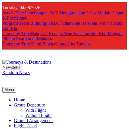
Skip
Tuesday, 04/08/2026
to
Servis Tiket Penerbangan 24/7 Menggunakan LO – Mudah, Cepat
content
& Profesional
Program Team Building HRDC Claimable Bersama Wan Vacation
Sdn Bhd
Company Trip Malaysia: Kenapa Wan Vacation Sdn Bhd Menjadi
Pilihan Syarikat di Malaysia
Company Trip: Kami Bawa Gamuda ke Taiwan
Newsletter
Journeys & Destinations
Best Travel Agency in Kuala Lumpur
Random News
Menu
Home
Group Departure
With Flight
Without Flight
Ground Arrangement
Flight Ticket