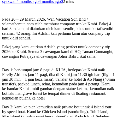
syazwan
4 months ago
4 months ago
0
2 mins
Pada 26 – 29 March 2026, Wan Vacation Sdn Bhd /
selamatbercuti.com telah membuat company trip ke Krabi. Pakej 4
hari 3 malam ini diaturkan oleh kami sendiri, khas untuk staf sendiri
seramai 42 orang. Ini Adalah kali pertama kami atur company trip
untuk diri sendiri.
Pakej yang kami aturkan Adalah yang perfect untuk company trip
2026 ke Krabi. Semua 3 cawangan kami di HQ Taman Connaught,
cawangan Putrajaya & cawangan Johor Bahru ikut sama.
Day 1: berkumpul jam 8 pagi di KLIA, berlepas ke Krabi naik
Firefly Airlines jam 11 pagi, tiba di Krabi jam 11.30 tgh hari (flight 1
jam 30 min – 1 jam beza masa), transfer ke hotel di Ao Nang (40min
transfer), packed lunch, rehat, kemudian pada jam 4 petang. Kami
ke bandar Krabi ambil gambar dengan statue ketam, kemudian naik
bot lalu mangrove forest ke tempat dinner di floating restaurant,
kemudian pulang ke hotel
Day 2: kami ke pier, kemudian naik private bot untuk 4 island tour
by speed boat. Kami ke Chicken Island (snorkeling), Tub Island,
Mor Island (2 pulau yang bersambung) dan Poda Island. Sebelum