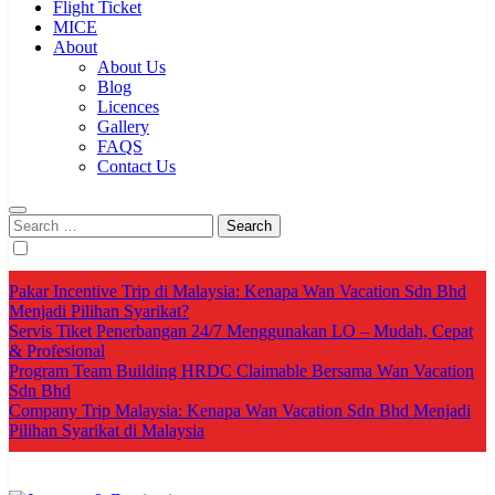
Flight Ticket
MICE
About
About Us
Blog
Licences
Gallery
FAQS
Contact Us
Search
for:
Pakar Incentive Trip di Malaysia: Kenapa Wan Vacation Sdn Bhd
Menjadi Pilihan Syarikat?
Servis Tiket Penerbangan 24/7 Menggunakan LO – Mudah, Cepat
& Profesional
Program Team Building HRDC Claimable Bersama Wan Vacation
Sdn Bhd
Company Trip Malaysia: Kenapa Wan Vacation Sdn Bhd Menjadi
Pilihan Syarikat di Malaysia