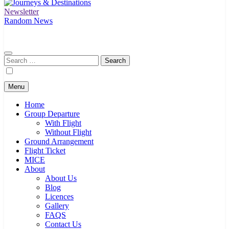
Newsletter
Journeys & Destinations
Best Travel Agency in Kuala Lumpur
Random News
Search
for:
Menu
Home
Group Departure
With Flight
Without Flight
Ground Arrangement
Flight Ticket
MICE
About
About Us
Blog
Licences
Gallery
FAQS
Contact Us