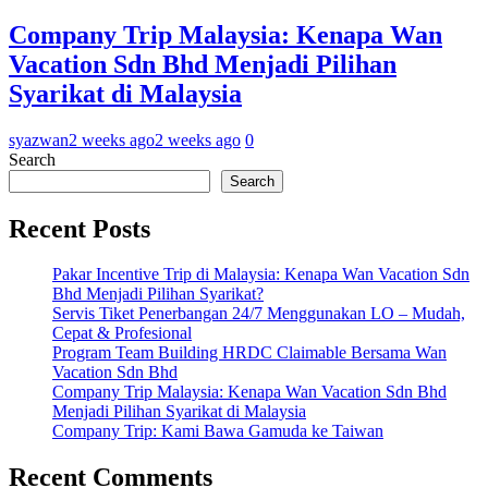
Company Trip Malaysia: Kenapa Wan
Vacation Sdn Bhd Menjadi Pilihan
Syarikat di Malaysia
syazwan
2 weeks ago
2 weeks ago
0
Search
Search
Recent Posts
Pakar Incentive Trip di Malaysia: Kenapa Wan Vacation Sdn
Bhd Menjadi Pilihan Syarikat?
Servis Tiket Penerbangan 24/7 Menggunakan LO – Mudah,
Cepat & Profesional
Program Team Building HRDC Claimable Bersama Wan
Vacation Sdn Bhd
Company Trip Malaysia: Kenapa Wan Vacation Sdn Bhd
Menjadi Pilihan Syarikat di Malaysia
Company Trip: Kami Bawa Gamuda ke Taiwan
Recent Comments