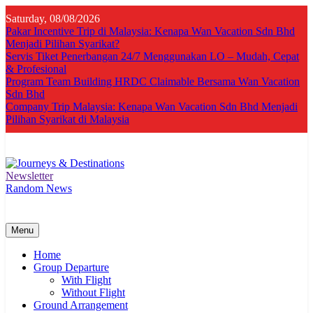
Skip
Saturday, 08/08/2026
to
Pakar Incentive Trip di Malaysia: Kenapa Wan Vacation Sdn Bhd
content
Menjadi Pilihan Syarikat?
Servis Tiket Penerbangan 24/7 Menggunakan LO – Mudah, Cepat
& Profesional
Program Team Building HRDC Claimable Bersama Wan Vacation
Sdn Bhd
Company Trip Malaysia: Kenapa Wan Vacation Sdn Bhd Menjadi
Pilihan Syarikat di Malaysia
Newsletter
Journeys & Destinations
Best Travel Agency in Kuala Lumpur
Random News
Menu
Home
Group Departure
With Flight
Without Flight
Ground Arrangement