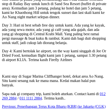
stop di Railay Bay untuk lunch di Sand Sea Resort (buffet di private
area). Kemudian jam 3 petang, pulang ke hotel dan jam 5 petang,
kami ke Khaothong Hill untuk tengok sunset dan last skali kami ke
Ao Nang night market selepas dinner.
Day 3: Hari ni best sebab free day untuk kami. Ada yang ke kayak,
ada yang sewa motor, ada yang gi café yang ada gajah, dan ada
yang gi shopping di Central Krabi Mall. Yang paling best ramai
pergi massage & buat kuku & rambut. Kami dah bagi duit shopping
untuk staff, jadi cukup lah diorang belanja.
Day 4: Kami bertolak ke airport, on the way kami singgah di Jee Or
Dried Food, kemudian flight kami jam 1 petang, sampai 3.30 petang
di airport KLIA. Terima kasih Firefly Airlines
Kami stay di Sugar Marina Cliffhanger hotel, dekat area Ao Nang.
Situ kami senang nak ke mana mana. Kedai makan halal pun
banyak.
Sapa nak gi company trip, kami boleh aturkan. Contact kami di
012
269 2884
/
011 1111 2884
. Terima kasih..
Post
Previous:
Penerbangan Terus Kota Bharu (KBR) ke Jakarta (CGK)