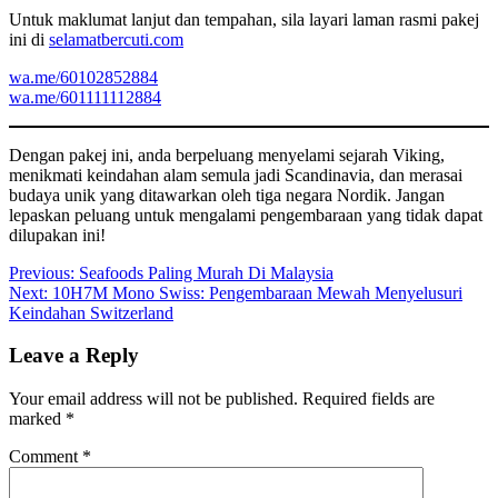
Untuk maklumat lanjut dan tempahan, sila layari laman rasmi pakej
ini di
selamatbercuti.com
wa.me/60102852884
wa.me/601111112884
Dengan pakej ini, anda berpeluang menyelami sejarah Viking,
menikmati keindahan alam semula jadi Scandinavia, dan merasai
budaya unik yang ditawarkan oleh tiga negara Nordik. Jangan
lepaskan peluang untuk mengalami pengembaraan yang tidak dapat
dilupakan ini!
Post
Previous:
Seafoods Paling Murah Di Malaysia
Next:
10H7M Mono Swiss: Pengembaraan Mewah Menyelusuri
navigation
Keindahan Switzerland
Leave a Reply
Your email address will not be published.
Required fields are
marked
*
Comment
*