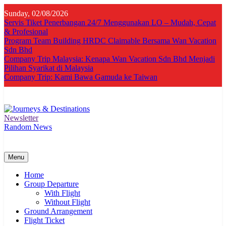
Skip
Sunday, 02/08/2026
to
Servis Tiket Penerbangan 24/7 Menggunakan LO – Mudah, Cepat
content
& Profesional
Program Team Building HRDC Claimable Bersama Wan Vacation
Sdn Bhd
Company Trip Malaysia: Kenapa Wan Vacation Sdn Bhd Menjadi
Pilihan Syarikat di Malaysia
Company Trip: Kami Bawa Gamuda ke Taiwan
Newsletter
Journeys & Destinations
Best Travel Agency in Kuala Lumpur
Random News
Menu
Home
Group Departure
With Flight
Without Flight
Ground Arrangement
Flight Ticket