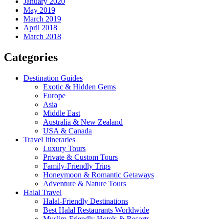
January 2020
May 2019
March 2019
April 2018
March 2018
Categories
Destination Guides
Exotic & Hidden Gems
Europe
Asia
Middle East
Australia & New Zealand
USA & Canada
Travel Itineraries
Luxury Tours
Private & Custom Tours
Family-Friendly Trips
Honeymoon & Romantic Getaways
Adventure & Nature Tours
Halal Travel
Halal-Friendly Destinations
Best Halal Restaurants Worldwide
Muslim-Friendly Hotels & Resorts