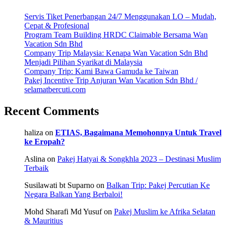
Servis Tiket Penerbangan 24/7 Menggunakan LO – Mudah,
Cepat & Profesional
Program Team Building HRDC Claimable Bersama Wan
Vacation Sdn Bhd
Company Trip Malaysia: Kenapa Wan Vacation Sdn Bhd
Menjadi Pilihan Syarikat di Malaysia
Company Trip: Kami Bawa Gamuda ke Taiwan
Pakej Incentive Trip Anjuran Wan Vacation Sdn Bhd /
selamatbercuti.com
Recent Comments
haliza
on
ETIAS, Bagaimana Memohonnya Untuk Travel
ke Eropah?
Aslina
on
Pakej Hatyai & Songkhla 2023 – Destinasi Muslim
Terbaik
Susilawati bt Suparno
on
Balkan Trip: Pakej Percutian Ke
Negara Balkan Yang Berbaloi!
Mohd Sharafi Md Yusuf
on
Pakej Muslim ke Afrika Selatan
& Mauritius