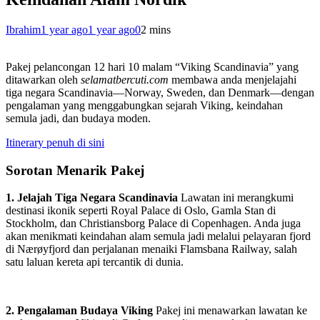
Ibrahim
1 year ago
1 year ago
0
2 mins
Pakej pelancongan 12 hari 10 malam “Viking Scandinavia” yang
ditawarkan oleh
selamatbercuti.com
membawa anda menjelajahi
tiga negara Scandinavia—Norway, Sweden, dan Denmark—dengan
pengalaman yang menggabungkan sejarah Viking, keindahan
semula jadi, dan budaya moden.
Itinerary penuh di sini
Sorotan Menarik Pakej
1. Jelajah Tiga Negara Scandinavia
Lawatan ini merangkumi
destinasi ikonik seperti Royal Palace di Oslo, Gamla Stan di
Stockholm, dan Christiansborg Palace di Copenhagen. Anda juga
akan menikmati keindahan alam semula jadi melalui pelayaran fjord
di Nærøyfjord dan perjalanan menaiki Flamsbana Railway, salah
satu laluan kereta api tercantik di dunia.
2. Pengalaman Budaya Viking
Pakej ini menawarkan lawatan ke