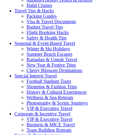
Halal Cruises
Travel Tips & Hacks
Packing Guides
Visa & Travel Documents
Budget Travel Tips
Flight Booking Hacks
Safety & Health Tips
Seasonal & Event-Based Travel
Winter & Ski Holidays
Summer Beach Escapes
Ramadan & Umrah Travel
New Year & Festive Trips
Cherry Blossom Destinations
Special Interest Travel
Football Stadium Tours
Shopping & Fashion Trips
History & Cultural Experiences
Wellness & Spa Retreats
Photography & Scenic Journeys
VIP & Executive Travel
Corporate & Incentive Travel
VIP & Executive Travel
Business & MICE Travel
Team Building Retreats