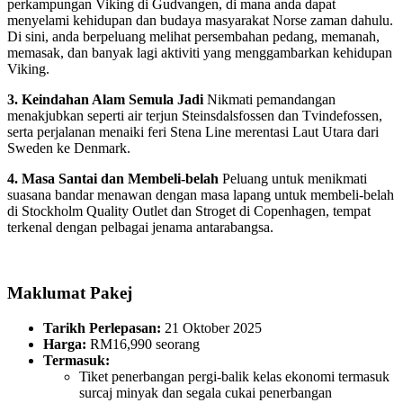
perkampungan Viking di Gudvangen, di mana anda dapat
menyelami kehidupan dan budaya masyarakat Norse zaman dahulu.
Di sini, anda berpeluang melihat persembahan pedang, memanah,
memasak, dan banyak lagi aktiviti yang menggambarkan kehidupan
Viking.
3. Keindahan Alam Semula Jadi
Nikmati pemandangan
menakjubkan seperti air terjun Steinsdalsfossen dan Tvindefossen,
serta perjalanan menaiki feri Stena Line merentasi Laut Utara dari
Sweden ke Denmark.
4. Masa Santai dan Membeli-belah
Peluang untuk menikmati
suasana bandar menawan dengan masa lapang untuk membeli-belah
di Stockholm Quality Outlet dan Stroget di Copenhagen, tempat
terkenal dengan pelbagai jenama antarabangsa.
Maklumat Pakej
Tarikh Perlepasan:
21 Oktober 2025​
Harga:
RM16,990 seorang​
Termasuk:
Tiket penerbangan pergi-balik kelas ekonomi termasuk
surcaj minyak dan segala cukai penerbangan​