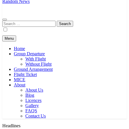
Journeys & Destinations
Best Travel Agency in Kuala Lumpur
Random News
Search
for:
Menu
Home
Group Departure
With Flight
Without Flight
Ground Arrangement
Flight Ticket
MICE
About
About Us
Blog
Licences
Gallery
FAQS
Contact Us
Headlines